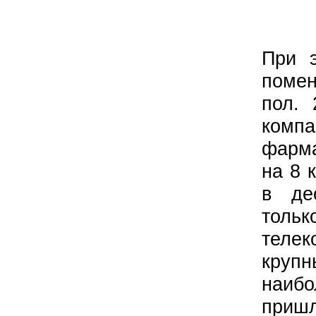
При э
помен
пол. 
компа
фарма
на 8 
в де
тольк
теле
круп
наиб
приш