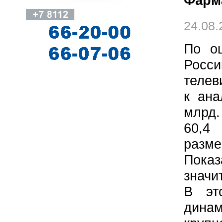
Фарм
24.08.
По оц
Росси
телев
к ана
млрд.
60,4
разм
Пока
значи
В эт
динам