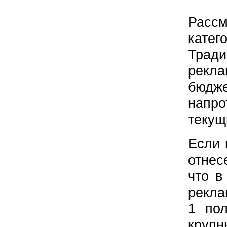
Рассм
катег
Трад
рекл
бюдж
напро
текущ
Если 
отнес
что в
рекла
1 пол
круп