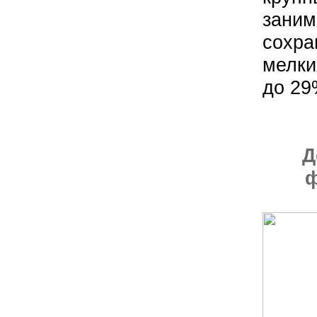
зани
сохра
мелки
до 29
Д
ф