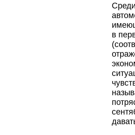
Среди
автом
имеющ
в пер
(соо
отра
экон
ситуа
чувс
назы
потр
сентя
дават