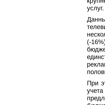
крупн
услуг.
Данны
телев
неско
(-16%
бюдж
един
рекл
полов
При э
учета
предл