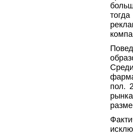
больш
тогд
рекл
компа
Повед
образ
Среди
фарма
пол. 
рынк
разме
Факти
искл