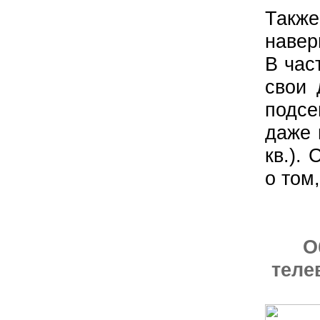
Также
навер
В час
свои 
подсе
даже 
кв.).
о том
О
теле