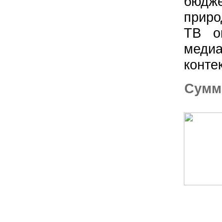
бюдж
приро
ТВ о
медиа
конте
Сумм