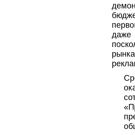
демон
бюдже
перво
даже
поско
рынка
рекла
Ср
ок
со
«П
п
об