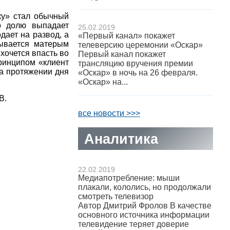
ку» стал обычный
о долю выпадает
25.02.2019
дает на развод, а
«Первый канал» покажет
ывается матерым
телеверсию церемонии «Оскар»
хочется впасть во
Первый канал покажет
принципом «клиент
трансляцию вручения премии
на протяжении дня
«Оскар» в ночь на 26 февраля.
«Оскар» на...
В.
все новости >>>
Аналитика
22.02.2019
Медиапотребление: мыши
плакали, кололись, но продолжали
смотреть телевизор
Автор Дмитрий Фролов В качестве
основного источника информации
телевидение теряет доверие