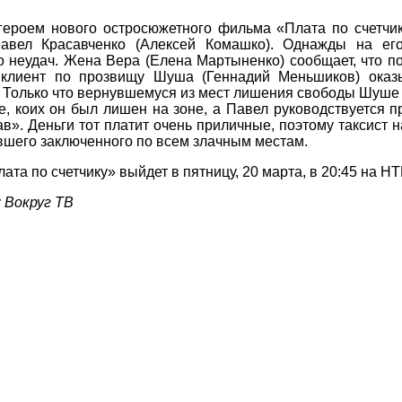
героем нового остросюжетного фильма «Плата по счетчи
Павел Красавченко (Алексей Комашко). Однажды на ег
 неудач. Жена Вера (Елена Мартыненко) сообщает, что по
 клиент по прозвищу Шуша (Геннадий Меньшиков) оказ
 Только что вернувшемуся из мест лишения свободы Шуше 
е, коих он был лишен на зоне, а Павел руководствуется 
ав». Деньги тот платит очень приличные, поэтому таксист 
вшего заключенного по всем злачным местам.
лата по счетчику»
выйдет
в пятницу, 20 марта, в 20:45 на НТ
 Вокруг ТВ