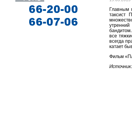
Главным 
таксист 
множество
утренний
бандитом.
все тяжки
всегда пр
катает бы
Ф
ильм «П
Источник: