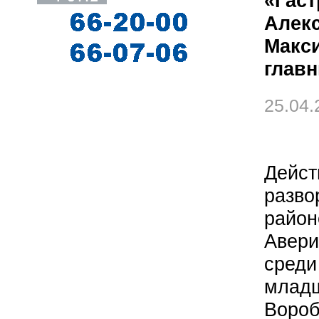
«Гаст
Алек
Макс
глав
25.04.
Де
разво
район
Авер
среди
младш
Вор