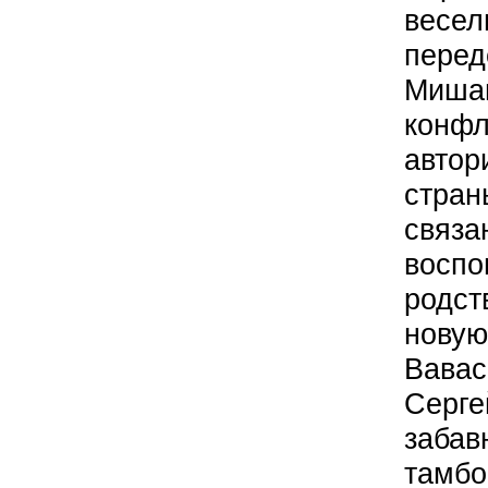
весел
перед
Миша
кон
автор
стран
свя
восп
родст
новую
Вава
Серге
забав
тамбо