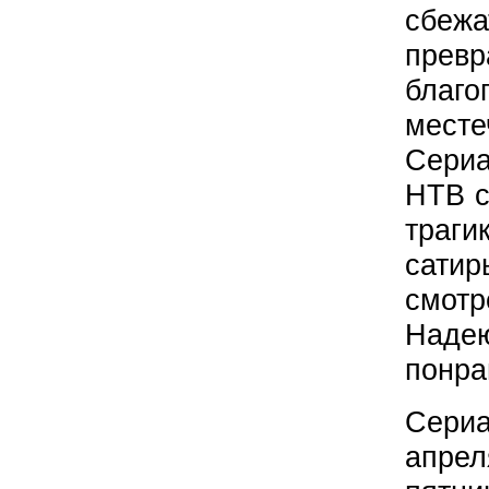
сбежа
пре
благ
мест
Сери
НТВ с
траг
сати
смот
Наде
понра
С
ери
апре