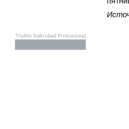
пятни
Источ