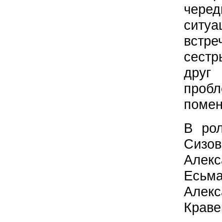
чере
ситу
встре
сестр
дру
проб
поме
В ро
Сизо
Алек
Есьм
Алек
Краве