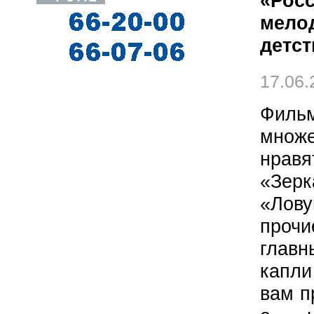
«Росс
мело
детст
17.06.
Фил
множ
нравя
«Зер
«Лов
прочи
главн
капли
вам п