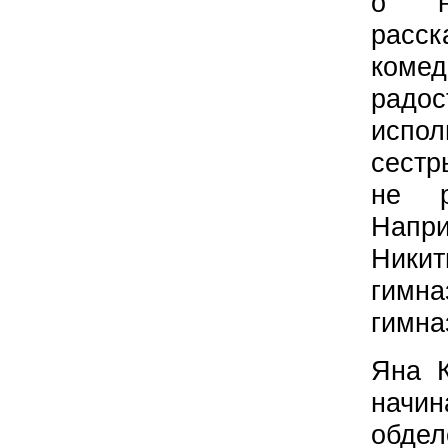
о н
расск
ком
рад
испол
сестр
не р
Напри
Ники
гимна
гимна
Яна К
нач
обде