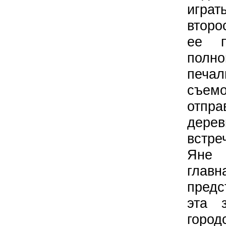
играт
второ
ее п
полн
печал
съе
отпр
дерев
встре
Яне 
глав
предс
эта 
город