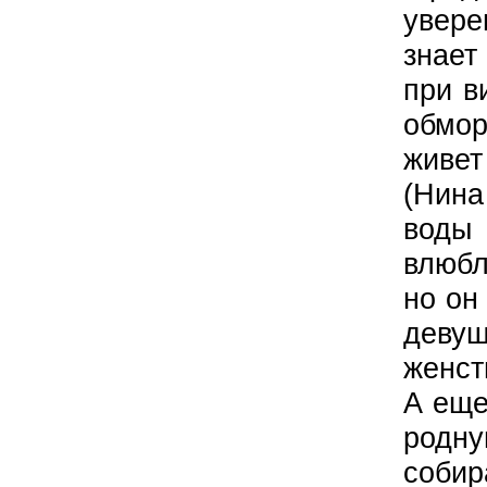
увере
знает
при в
обмо
живе
(Нин
воды
влюбл
но он
дев
женст
А еще
род
соби