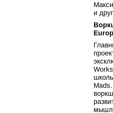
Макс
и дру
Ворк
Europ
Глав
прое
экск
Work
школы
Mads.
вор
разв
мыш