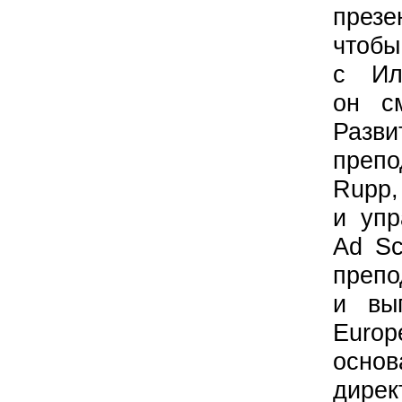
презе
чтобы
с Ил
он с
Раз
препо
Ru
и упр
Ad Sc
преп
и вы
Euro
осно
дире