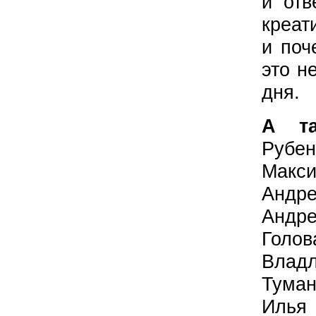
и отв
креа
и поч
это н
дня.
А та
Рубен
Макси
Андре
Анд
Голо
Влад
Туман
Иль