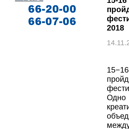
15-16
прой
фест
2018
14.11.
15−16
прой
фести
Одно
креа
объ
межд