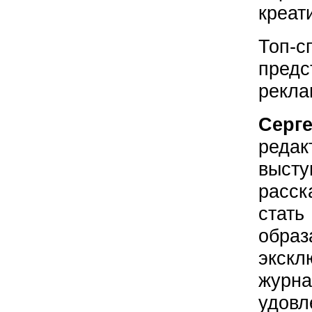
креат
Топ
пре
рекла
Сер
реда
выст
расс
стать
обр
экскл
жур
удо