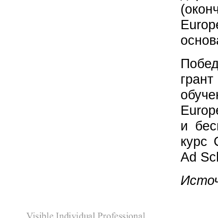
(око
Euro
основ
Побе
гран
обуч
Europ
и бес
курс 
Ad Sc
Исто