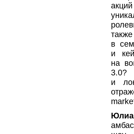
акци
уник
роле
так
в сем
и кей
на во
3.0
и ло
отра
marke
Юлиа
амбас