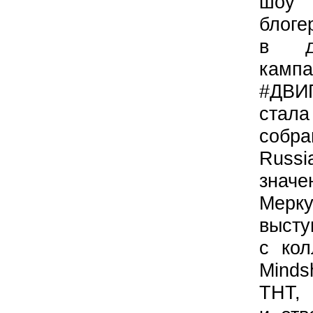
шоу 
блоге
в ди
ка
#ДВИ
стал
собра
Rus
знач
Мер
выст
с кол
Minds
ТНТ,