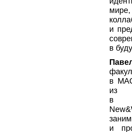
иден
мире
колл
и пре
сов
в буд
Пав
факу
в MAC
из 
в аг
New&
зани
и пр