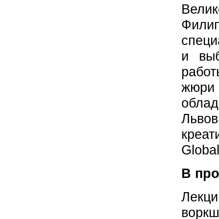
Вели
Фил
спец
и вы
работ
жюр
облад
Льво
креат
Global
В пр
Лекци
ворк