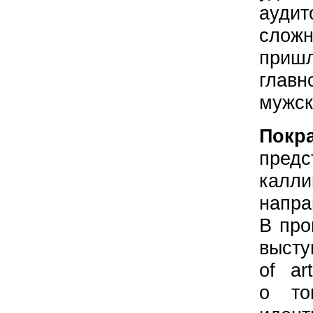
аудит
слож
пришл
глав
мужск
Покр
пред
калли
напра
В про
выст
of ar
о то