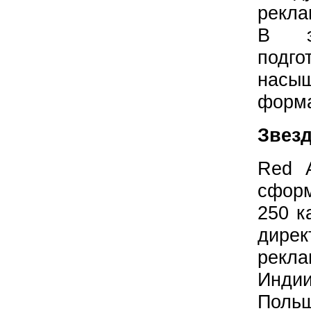
рекла
В э
подг
насыщ
форма
Звез
Red 
сформ
250 к
дир
рекла
Индии
Пол