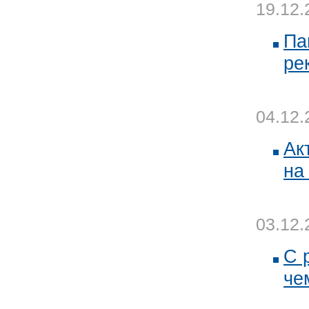
19.12.
Па
ре
04.12.
Ак
на
03.12.
С 
че