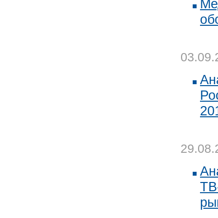
Ме
об
03.09.
Ан
Ро
20
29.08.
Ан
ТВ
ры