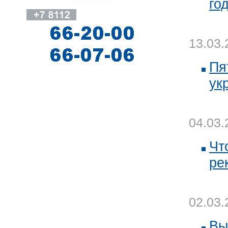
го
13.03.
Пя
ук
04.03.
Чт
ре
02.03.
Вы