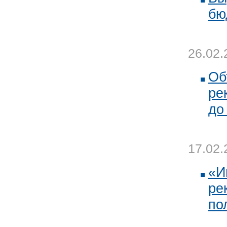
бю
26.02.
Об
ре
до
17.02.
«И
ре
по