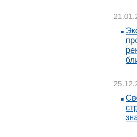
21.01.
Эк
пр
ре
бл
25.12.
Св
ст
зн